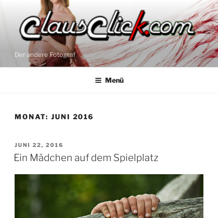
Zum
Inhalt
springen
Der andere Fotograf
Menü
MONAT:
JUNI 2016
VERÖFFENTLICHT
JUNI 22, 2016
AM
Ein Mädchen auf dem Spielplatz