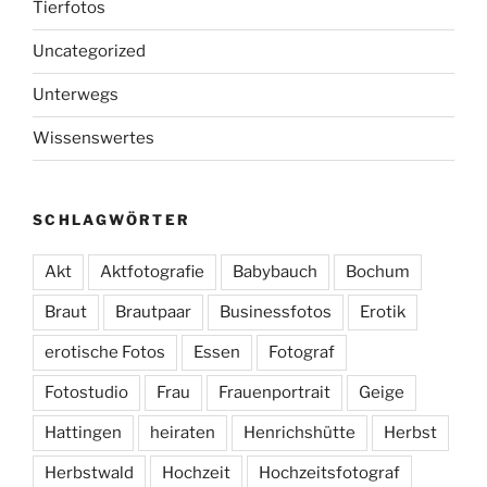
Tierfotos
Uncategorized
Unterwegs
Wissenswertes
SCHLAGWÖRTER
Akt
Aktfotografie
Babybauch
Bochum
Braut
Brautpaar
Businessfotos
Erotik
erotische Fotos
Essen
Fotograf
Fotostudio
Frau
Frauenportrait
Geige
Hattingen
heiraten
Henrichshütte
Herbst
Herbstwald
Hochzeit
Hochzeitsfotograf