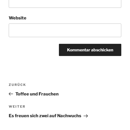
Website
Beitragsnavigation
Vorheriger
ZURÜCK
Beitrag
Toffee und Frauchen
Nächster
WEITER
Beitrag
Es freuen sich zwei auf Nachwuchs