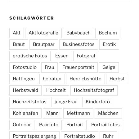
SCHLAGWÖRTER
Akt
Aktfotografie
Babybauch
Bochum
Braut
Brautpaar
Businessfotos
Erotik
erotische Fotos
Essen
Fotograf
Fotostudio
Frau
Frauenportrait
Geige
Hattingen
heiraten
Henrichshütte
Herbst
Herbstwald
Hochzeit
Hochzeitsfotograf
Hochzeitsfotos
junge Frau
Kinderfoto
Kohlehafen
Mann
Mettmann
Mädchen
Outdoor
Paarfoto
Portrait
Portraitfotos
Portraitspaziergang
Portraitstudio
Ruhr