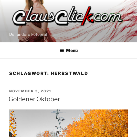
Zum
Inhalt
springen
Der andere Fotograf
Menü
SCHLAGWORT:
HERBSTWALD
VERÖFFENTLICHT
NOVEMBER 3, 2021
AM
Goldener Oktober