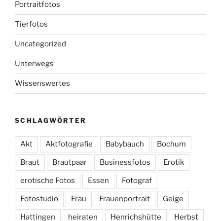
Portraitfotos
Tierfotos
Uncategorized
Unterwegs
Wissenswertes
SCHLAGWÖRTER
Akt
Aktfotografie
Babybauch
Bochum
Braut
Brautpaar
Businessfotos
Erotik
erotische Fotos
Essen
Fotograf
Fotostudio
Frau
Frauenportrait
Geige
Hattingen
heiraten
Henrichshütte
Herbst