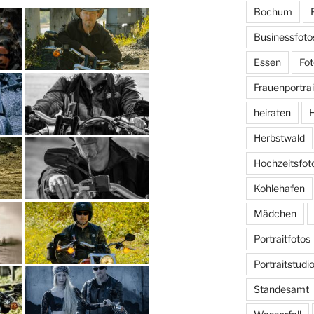
Bochum
Businessfoto
Essen
Fot
Frauenportrai
heiraten
H
Herbstwald
Hochzeitsfot
Kohlehafen
Mädchen
Portraitfotos
Portraitstudi
Standesamt