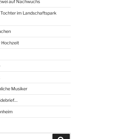
 zwei auf Nachwuchs
 Tochter im Landschaftspark
uchen
r Hochzeit
e
k
liche Musiker
debrief…
onheim