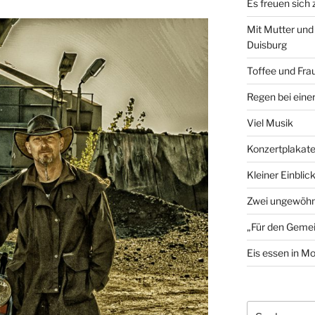
Es freuen sich
Mit Mutter und
Duisburg
Toffee und Fra
Regen bei eine
Viel Musik
Konzertplakat
Kleiner Einblic
Zwei ungewöhn
„Für den Gemei
Eis essen in M
Suchen