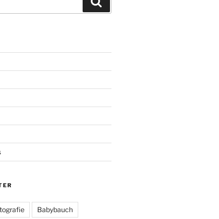
Suchen
s
TER
tografie
Babybauch