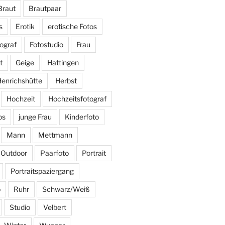
Braut
Brautpaar
s
Erotik
erotische Fotos
ograf
Fotostudio
Frau
t
Geige
Hattingen
enrichshütte
Herbst
Hochzeit
Hochzeitsfotograf
os
junge Frau
Kinderfoto
Mann
Mettmann
Outdoor
Paarfoto
Portrait
Portraitspaziergang
o
Ruhr
Schwarz/Weiß
Studio
Velbert