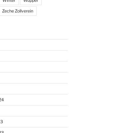
Winter
Wupper
Zeche Zollverein
24
23
23