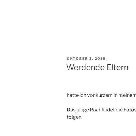
VERÖFFENTLICHT
OKTOBER 3, 2018
AM
Werdende Eltern
hatte ich vor kurzem in meinem
Das junge Paar findet die Fot
folgen.