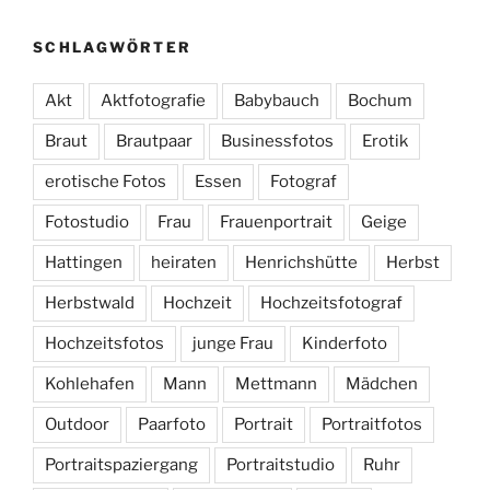
SCHLAGWÖRTER
Akt
Aktfotografie
Babybauch
Bochum
Braut
Brautpaar
Businessfotos
Erotik
erotische Fotos
Essen
Fotograf
Fotostudio
Frau
Frauenportrait
Geige
Hattingen
heiraten
Henrichshütte
Herbst
Herbstwald
Hochzeit
Hochzeitsfotograf
Hochzeitsfotos
junge Frau
Kinderfoto
Kohlehafen
Mann
Mettmann
Mädchen
Outdoor
Paarfoto
Portrait
Portraitfotos
Portraitspaziergang
Portraitstudio
Ruhr