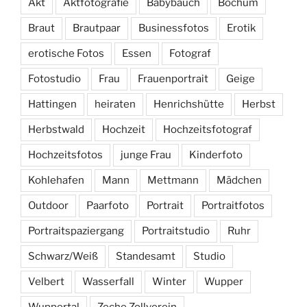
Akt
Aktfotografie
Babybauch
Bochum
Braut
Brautpaar
Businessfotos
Erotik
erotische Fotos
Essen
Fotograf
Fotostudio
Frau
Frauenportrait
Geige
Hattingen
heiraten
Henrichshütte
Herbst
Herbstwald
Hochzeit
Hochzeitsfotograf
Hochzeitsfotos
junge Frau
Kinderfoto
Kohlehafen
Mann
Mettmann
Mädchen
Outdoor
Paarfoto
Portrait
Portraitfotos
Portraitspaziergang
Portraitstudio
Ruhr
Schwarz/Weiß
Standesamt
Studio
Velbert
Wasserfall
Winter
Wupper