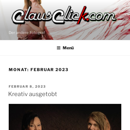
Zum
Inhalt
springen
Der andere Fotograf
Menü
MONAT:
FEBRUAR 2023
VERÖFFENTLICHT
FEBRUAR 8, 2023
AM
Kreativ ausgetobt