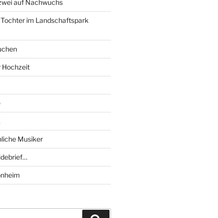
 zwei auf Nachwuchs
 Tochter im Landschaftspark
uchen
r Hochzeit
e
k
liche Musiker
debrief…
onheim