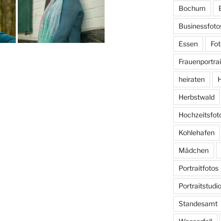
Bochum
Businessfoto
Essen
Fot
Frauenportrai
heiraten
H
Herbstwald
Hochzeitsfot
Kohlehafen
Mädchen
Portraitfotos
Portraitstudi
Standesamt