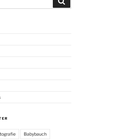
Suchen
s
TER
tografie
Babybauch