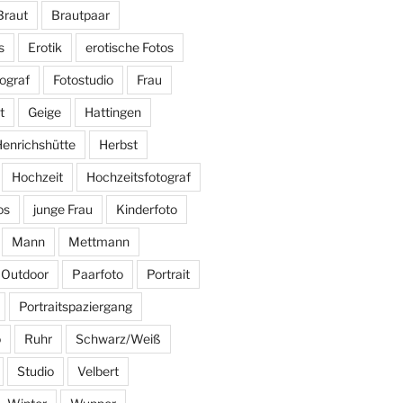
Braut
Brautpaar
s
Erotik
erotische Fotos
ograf
Fotostudio
Frau
t
Geige
Hattingen
enrichshütte
Herbst
Hochzeit
Hochzeitsfotograf
os
junge Frau
Kinderfoto
Mann
Mettmann
Outdoor
Paarfoto
Portrait
Portraitspaziergang
o
Ruhr
Schwarz/Weiß
Studio
Velbert