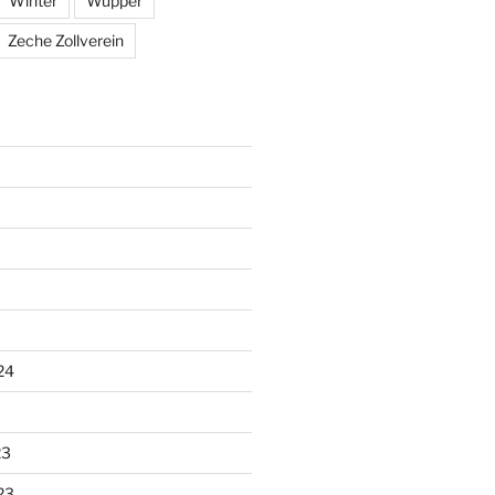
Winter
Wupper
Zeche Zollverein
24
23
23