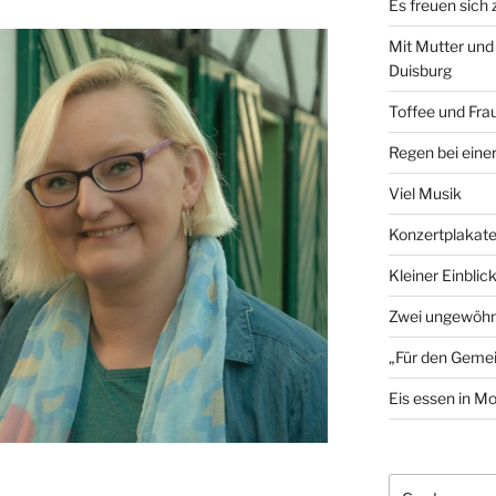
Es freuen sich
Mit Mutter und
Duisburg
Toffee und Fra
Regen bei eine
Viel Musik
Konzertplakat
Kleiner Einblic
Zwei ungewöhn
„Für den Gemei
Eis essen in M
Suchen