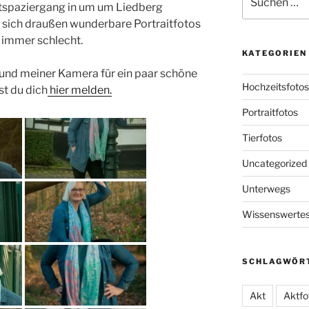
aitspaziergang in um um Liedberg
nach:
n sich draußen wunderbare Portraitfotos
t immer schlecht.
KATEGORIEN
 und meiner Kamera für ein paar schöne
Hochzeitsfotos
st du dich
hier melden.
Portraitfotos
Tierfotos
Uncategorized
Unterwegs
Wissenswerte
SCHLAGWÖR
Akt
Aktfo