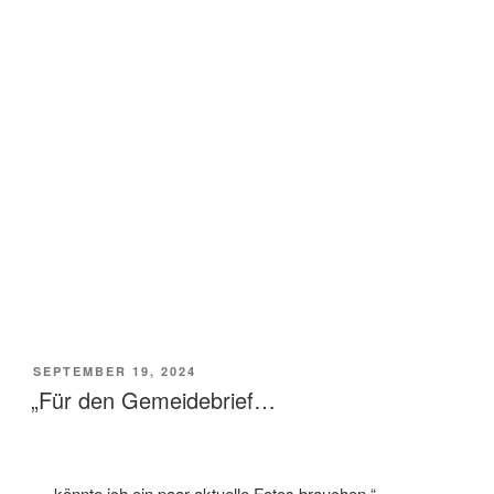
VERÖFFENTLICHT
SEPTEMBER 19, 2024
AM
„Für den Gemeidebrief…
… könnte ich ein paar aktuelle Fotos brauchen.“