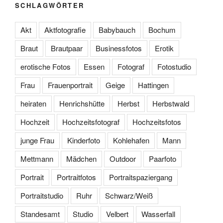
SCHLAGWÖRTER
Akt
Aktfotografie
Babybauch
Bochum
Braut
Brautpaar
Businessfotos
Erotik
erotische Fotos
Essen
Fotograf
Fotostudio
Frau
Frauenportrait
Geige
Hattingen
heiraten
Henrichshütte
Herbst
Herbstwald
Hochzeit
Hochzeitsfotograf
Hochzeitsfotos
junge Frau
Kinderfoto
Kohlehafen
Mann
Mettmann
Mädchen
Outdoor
Paarfoto
Portrait
Portraitfotos
Portraitspaziergang
Portraitstudio
Ruhr
Schwarz/Weiß
Standesamt
Studio
Velbert
Wasserfall