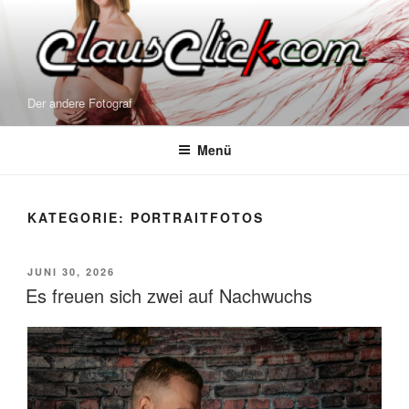
Zum
Inhalt
springen
Der andere Fotograf
Menü
KATEGORIE:
PORTRAITFOTOS
VERÖFFENTLICHT
JUNI 30, 2026
AM
Es freuen sich zwei auf Nachwuchs