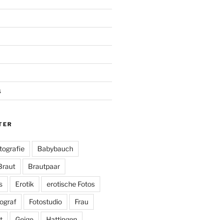
s
TER
tografie
Babybauch
Braut
Brautpaar
s
Erotik
erotische Fotos
ograf
Fotostudio
Frau
t
Geige
Hattingen