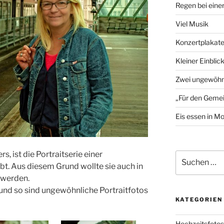
Regen bei eine
Viel Musik
Konzertplakat
Kleiner Einblic
Zwei ungewöhn
„Für den Gemei
Eis essen in M
, ist die Portraitserie einer
Suchen
ebt. Aus diesem Grund wollte sie auch in
nach:
 werden.
n und so sind ungewöhnliche Portraitfotos
KATEGORIEN
Hochzeitsfotos