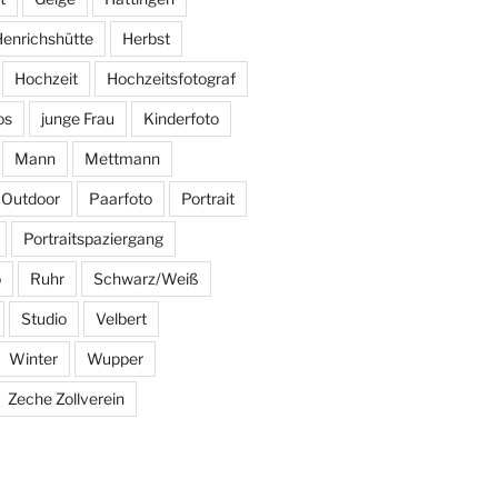
enrichshütte
Herbst
Hochzeit
Hochzeitsfotograf
os
junge Frau
Kinderfoto
Mann
Mettmann
Outdoor
Paarfoto
Portrait
Portraitspaziergang
o
Ruhr
Schwarz/Weiß
Studio
Velbert
Winter
Wupper
Zeche Zollverein