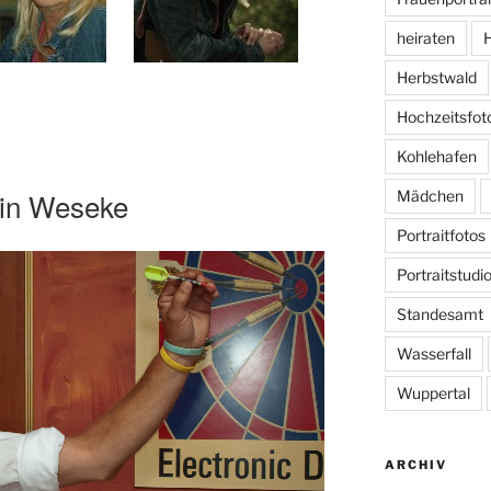
heiraten
H
Herbstwald
Hochzeitsfot
Kohlehafen
 in Weseke
Mädchen
Portraitfotos
Portraitstudi
Standesamt
Wasserfall
Wuppertal
ARCHIV