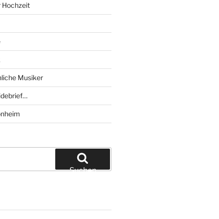
r Hochzeit
e
k
liche Musiker
debrief…
onheim
Suchen