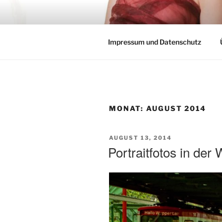
Zum
Inhalt
springen
Der andere Fotograf
Impressum und Datenschutz
MONAT:
AUGUST 2014
VERÖFFENTLICHT
AUGUST 13, 2014
AM
Portraitfotos in de