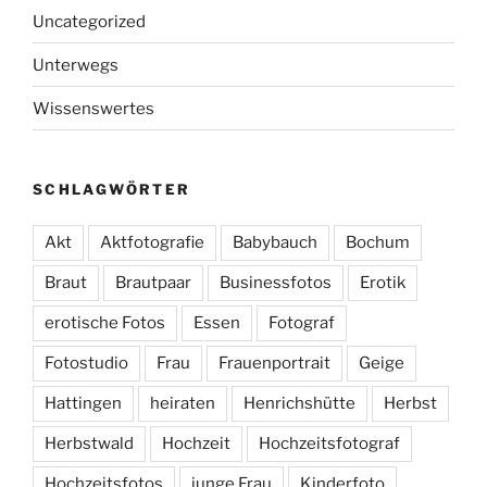
Uncategorized
Unterwegs
Wissenswertes
SCHLAGWÖRTER
Akt
Aktfotografie
Babybauch
Bochum
Braut
Brautpaar
Businessfotos
Erotik
erotische Fotos
Essen
Fotograf
Fotostudio
Frau
Frauenportrait
Geige
Hattingen
heiraten
Henrichshütte
Herbst
Herbstwald
Hochzeit
Hochzeitsfotograf
Hochzeitsfotos
junge Frau
Kinderfoto