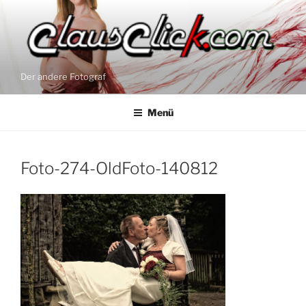
Zum
Inhalt
springen
Der andere Fotograf
Menü
Foto-274-OldFoto-140812