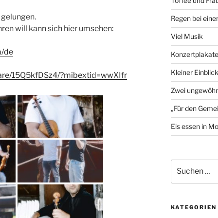
Toffee und Fra
t gelungen.
Regen bei eine
ren will kann sich hier umsehen:
Viel Musik
m/de
Konzertplakat
Kleiner Einblic
are/15Q5kfDSz4/?mibextid=wwXIfr
Zwei ungewöhn
„Für den Gemei
Eis essen in M
Suchen
nach:
KATEGORIEN