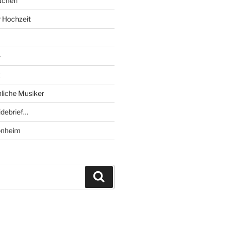
uchen
r Hochzeit
e
k
liche Musiker
debrief…
onheim
Suchen