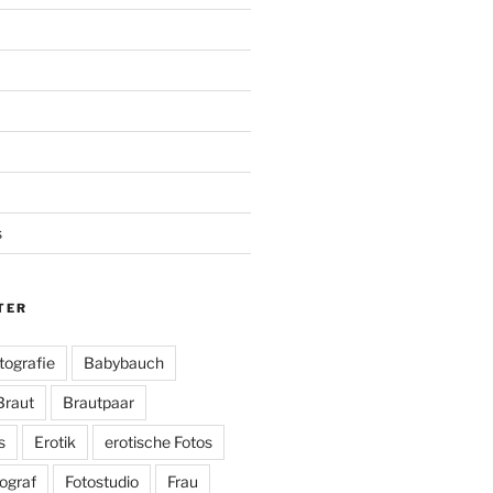
s
TER
tografie
Babybauch
Braut
Brautpaar
s
Erotik
erotische Fotos
ograf
Fotostudio
Frau