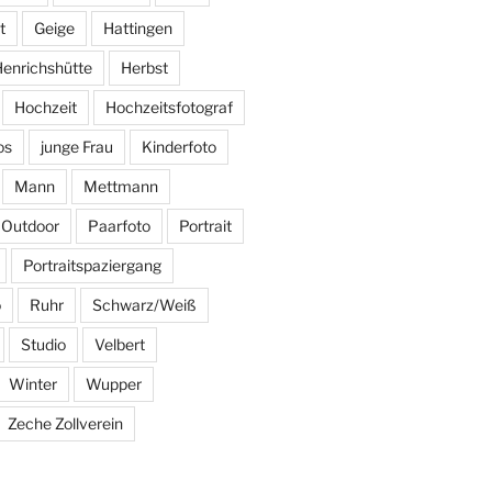
t
Geige
Hattingen
enrichshütte
Herbst
Hochzeit
Hochzeitsfotograf
os
junge Frau
Kinderfoto
Mann
Mettmann
Outdoor
Paarfoto
Portrait
Portraitspaziergang
o
Ruhr
Schwarz/Weiß
Studio
Velbert
Winter
Wupper
Zeche Zollverein