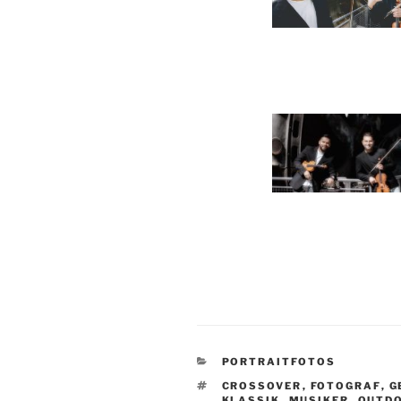
KATEGORIEN
PORTRAITFOTOS
SCHLAGWÖRTER
CROSSOVER
,
FOTOGRAF
,
G
KLASSIK
,
MUSIKER
,
OUTD