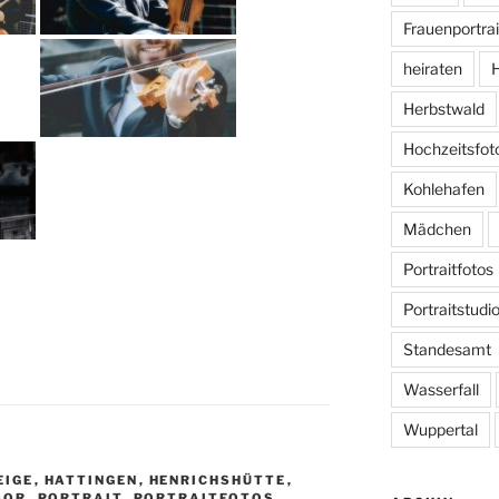
Frauenportrai
heiraten
H
Herbstwald
Hochzeitsfot
Kohlehafen
Mädchen
Portraitfotos
Portraitstudi
Standesamt
Wasserfall
Wuppertal
EIGE
,
HATTINGEN
,
HENRICHSHÜTTE
,
OOR
,
PORTRAIT
,
PORTRAITFOTOS
,