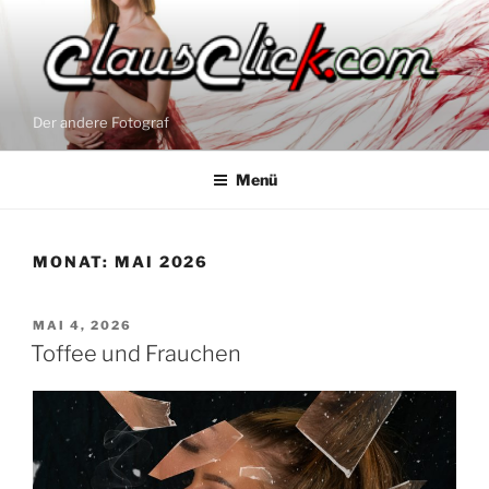
Zum
Inhalt
springen
Der andere Fotograf
Menü
MONAT:
MAI 2026
VERÖFFENTLICHT
MAI 4, 2026
AM
Toffee und Frauchen