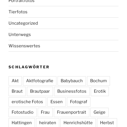
Portraitfotos
Tierfotos
Uncategorized
Unterwegs
Wissenswertes
SCHLAGWÖRTER
Akt
Aktfotografie
Babybauch
Bochum
Braut
Brautpaar
Businessfotos
Erotik
erotische Fotos
Essen
Fotograf
Fotostudio
Frau
Frauenportrait
Geige
Hattingen
heiraten
Henrichshütte
Herbst