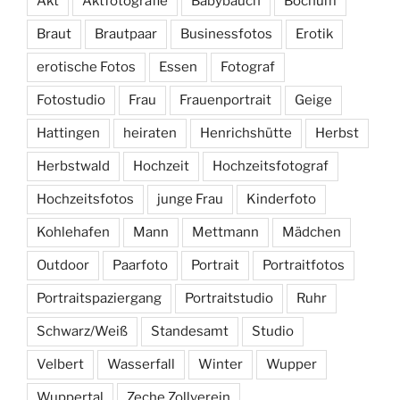
Akt
Aktfotografie
Babybauch
Bochum
Braut
Brautpaar
Businessfotos
Erotik
erotische Fotos
Essen
Fotograf
Fotostudio
Frau
Frauenportrait
Geige
Hattingen
heiraten
Henrichshütte
Herbst
Herbstwald
Hochzeit
Hochzeitsfotograf
Hochzeitsfotos
junge Frau
Kinderfoto
Kohlehafen
Mann
Mettmann
Mädchen
Outdoor
Paarfoto
Portrait
Portraitfotos
Portraitspaziergang
Portraitstudio
Ruhr
Schwarz/Weiß
Standesamt
Studio
Velbert
Wasserfall
Winter
Wupper
Wuppertal
Zeche Zollverein