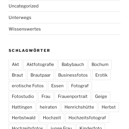
Uncategorized
Unterwegs
Wissenswertes
SCHLAGWÖRTER
Akt
Aktfotografie
Babybauch
Bochum
Braut
Brautpaar
Businessfotos
Erotik
erotische Fotos
Essen
Fotograf
Fotostudio
Frau
Frauenportrait
Geige
Hattingen
heiraten
Henrichshütte
Herbst
Herbstwald
Hochzeit
Hochzeitsfotograf
Hochzeitsfotos
junge Frau
Kinderfoto