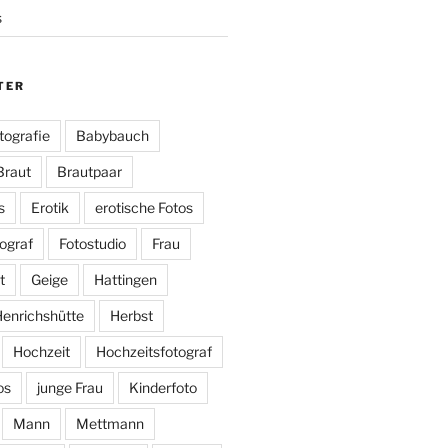
s
TER
tografie
Babybauch
Braut
Brautpaar
s
Erotik
erotische Fotos
ograf
Fotostudio
Frau
t
Geige
Hattingen
enrichshütte
Herbst
Hochzeit
Hochzeitsfotograf
os
junge Frau
Kinderfoto
Mann
Mettmann