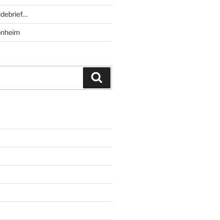
debrief…
onheim
Suchen