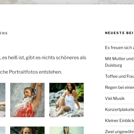
NEUESTE BE
ENS
Es freuen sich
es heiß ist, gibt es nichts schöneres als
Mit Mutter und
Duisburg
sche Portraitfotos entstehen.
Toffee und Fra
Regen bei eine
Viel Musik
Konzertplakat
Kleiner Einblic
Zwei ungewöhn