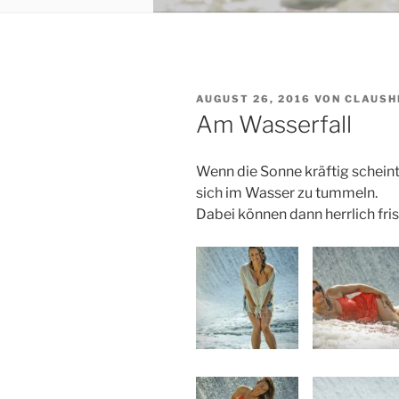
VERÖFFENTLICHT
AUGUST 26, 2016
VON
CLAUSH
AM
Am Wasserfall
Wenn die Sonne kräftig scheint, 
sich im Wasser zu tummeln.
Dabei können dann herrlich fri