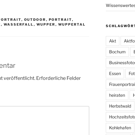
Wissenswerte
PORTRAIT
,
OUTDOOR
,
PORTRAIT
,
T
,
WASSERFALL
,
WUPPER
,
WUPPERTAL
SCHLAGWÖR
Akt
Aktfo
Bochum
Businessfoto
entar
Essen
Fot
 veröffentlicht.
Erforderliche Felder
Frauenportrai
heiraten
H
Herbstwald
Hochzeitsfot
Kohlehafen