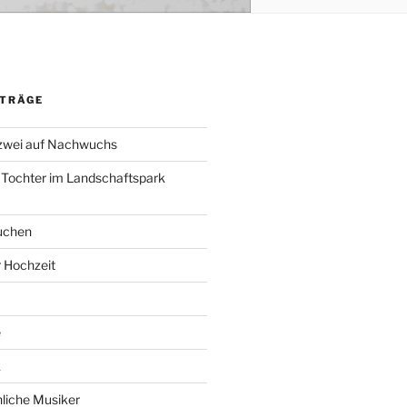
ITRÄGE
 zwei auf Nachwuchs
 Tochter im Landschaftspark
uchen
r Hochzeit
e
k
liche Musiker