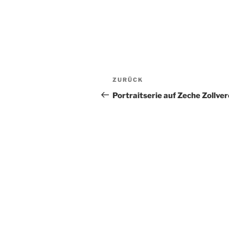
Beitragsnavigation
Vorheriger
ZURÜCK
Beitrag
Portraitserie auf Zeche Zollver