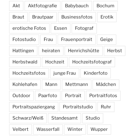
Akt
Aktfotografie
Babybauch
Bochum
Braut
Brautpaar
Businessfotos
Erotik
erotische Fotos
Essen
Fotograf
Fotostudio
Frau
Frauenportrait
Geige
Hattingen
heiraten
Henrichshütte
Herbst
Herbstwald
Hochzeit
Hochzeitsfotograf
Hochzeitsfotos
junge Frau
Kinderfoto
Kohlehafen
Mann
Mettmann
Mädchen
Outdoor
Paarfoto
Portrait
Portraitfotos
Portraitspaziergang
Portraitstudio
Ruhr
Schwarz/Weiß
Standesamt
Studio
Velbert
Wasserfall
Winter
Wupper