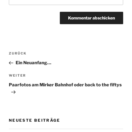
Beitragsnavigation
Vorheriger
ZURÜCK
Beitrag
Ein Neuanfang…
Nächster
WEITER
Beitrag
Paarfotos am Mirker Bahnhof oder back to the fiftys
NEUESTE BEITRÄGE