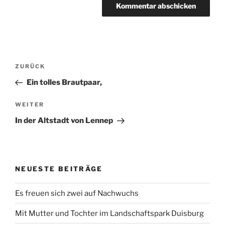
Beitragsnavigation
Vorheriger
ZURÜCK
Beitrag
Ein tolles Brautpaar,
Nächster
WEITER
Beitrag
In der Altstadt von Lennep
NEUESTE BEITRÄGE
Es freuen sich zwei auf Nachwuchs
Mit Mutter und Tochter im Landschaftspark Duisburg