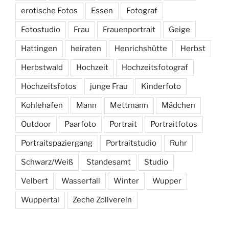
erotische Fotos
Essen
Fotograf
Fotostudio
Frau
Frauenportrait
Geige
Hattingen
heiraten
Henrichshütte
Herbst
Herbstwald
Hochzeit
Hochzeitsfotograf
Hochzeitsfotos
junge Frau
Kinderfoto
Kohlehafen
Mann
Mettmann
Mädchen
Outdoor
Paarfoto
Portrait
Portraitfotos
Portraitspaziergang
Portraitstudio
Ruhr
Schwarz/Weiß
Standesamt
Studio
Velbert
Wasserfall
Winter
Wupper
Wuppertal
Zeche Zollverein