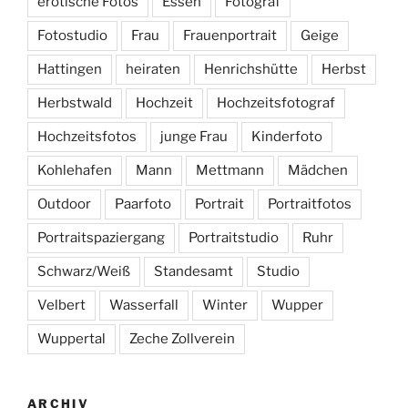
erotische Fotos
Essen
Fotograf
Fotostudio
Frau
Frauenportrait
Geige
Hattingen
heiraten
Henrichshütte
Herbst
Herbstwald
Hochzeit
Hochzeitsfotograf
Hochzeitsfotos
junge Frau
Kinderfoto
Kohlehafen
Mann
Mettmann
Mädchen
Outdoor
Paarfoto
Portrait
Portraitfotos
Portraitspaziergang
Portraitstudio
Ruhr
Schwarz/Weiß
Standesamt
Studio
Velbert
Wasserfall
Winter
Wupper
Wuppertal
Zeche Zollverein
ARCHIV