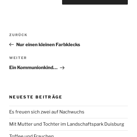
Beitragsnavigation
Vorheriger
ZURÜCK
Beitrag
Nur einen kleinen Farbklecks
Nächster
WEITER
Beitrag
Ein Kommunionkind…
NEUESTE BEITRÄGE
Es freuen sich zwei auf Nachwuchs
Mit Mutter und Tochter im Landschaftspark Duisburg
Toffee und Frauchen