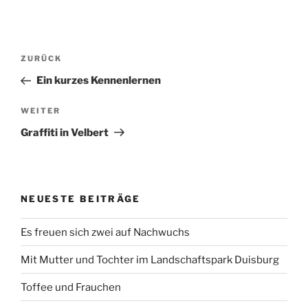
Beitragsnavigation
Vorheriger
ZURÜCK
Beitrag
Ein kurzes Kennenlernen
Nächster
WEITER
Beitrag
Graffiti in Velbert
NEUESTE BEITRÄGE
Es freuen sich zwei auf Nachwuchs
Mit Mutter und Tochter im Landschaftspark Duisburg
Toffee und Frauchen