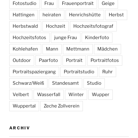
Fotostudio
Frau
Frauenportrait
Geige
Hattingen
heiraten
Henrichshütte
Herbst
Herbstwald
Hochzeit
Hochzeitsfotograf
Hochzeitsfotos
junge Frau
Kinderfoto
Kohlehafen
Mann
Mettmann
Mädchen
Outdoor
Paarfoto
Portrait
Portraitfotos
Portraitspaziergang
Portraitstudio
Ruhr
Schwarz/Weiß
Standesamt
Studio
Velbert
Wasserfall
Winter
Wupper
Wuppertal
Zeche Zollverein
ARCHIV