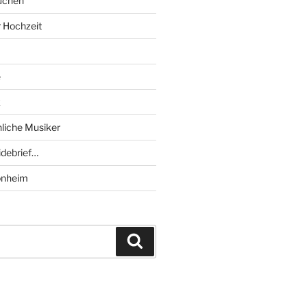
uchen
r Hochzeit
e
k
liche Musiker
debrief…
onheim
Suchen