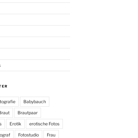
s
TER
tografie
Babybauch
Braut
Brautpaar
s
Erotik
erotische Fotos
ograf
Fotostudio
Frau