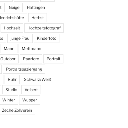
t
Geige
Hattingen
enrichshütte
Herbst
Hochzeit
Hochzeitsfotograf
os
junge Frau
Kinderfoto
Mann
Mettmann
Outdoor
Paarfoto
Portrait
Portraitspaziergang
o
Ruhr
Schwarz/Weiß
Studio
Velbert
Winter
Wupper
Zeche Zollverein