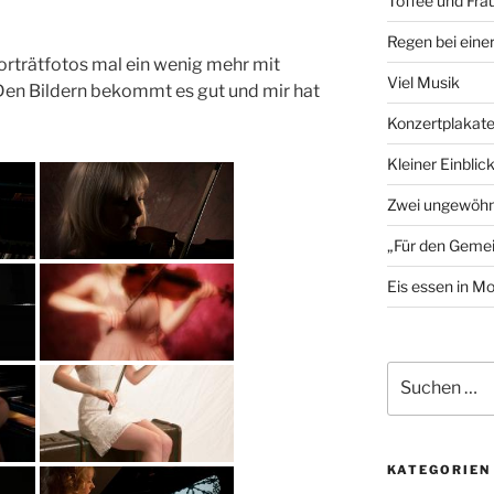
Toffee und Fra
Regen bei eine
Porträtfotos mal ein wenig mehr mit
Viel Musik
Den Bildern bekommt es gut und mir hat
Konzertplakat
Kleiner Einblic
Zwei ungewöhn
„Für den Gemei
Eis essen in M
Suchen
nach:
KATEGORIEN