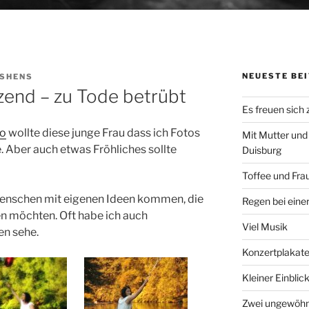
NEUESTE BE
SHENS
end – zu Tode betrübt
Es freuen sich
eo
wollte diese junge Frau dass ich Fotos
Mit Mutter und
 Aber auch etwas Fröhliches sollte
Duisburg
Toffee und Fra
 Menschen mit eigenen Ideen kommen, die
Regen bei eine
n möchten. Oft habe ich auch
Viel Musik
en sehe.
Konzertplakat
Kleiner Einblic
Zwei ungewöhn