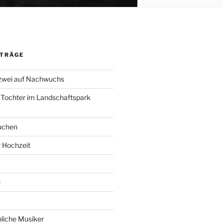
ITRÄGE
 zwei auf Nachwuchs
 Tochter im Landschaftspark
uchen
r Hochzeit
e
k
liche Musiker