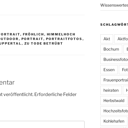
Wissenswerte
SCHLAGWÖR
PORTRAIT
,
FRÖHLICH
,
HIMMELHOCH
Akt
Aktfo
OUTDOOR
,
PORTRAIT
,
PORTRAITFOTOS
,
UPPERTAL
,
ZU TODE BETRÜBT
Bochum
Businessfoto
Essen
Fot
Frauenportrai
entar
heiraten
H
 veröffentlicht.
Erforderliche Felder
Herbstwald
Hochzeitsfot
Kohlehafen