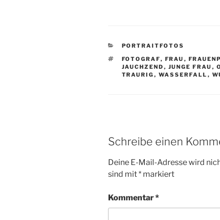
KATEGORIEN
PORTRAITFOTOS
SCHLAGWÖRTER
FOTOGRAF
,
FRAU
,
FRAUEN
JAUCHZEND
,
JUNGE FRAU
,
TRAURIG
,
WASSERFALL
,
W
Schreibe einen Komm
Deine E-Mail-Adresse wird nicht
sind mit
*
markiert
Kommentar
*