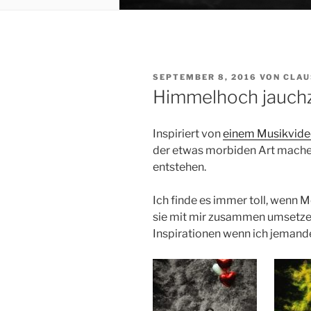
VERÖFFENTLICHT
SEPTEMBER 8, 2016
VON
CLAU
AM
Himmelhoch jauchz
Inspiriert von
einem Musikvid
der etwas morbiden Art mache.
entstehen.
Ich finde es immer toll, wenn
sie mit mir zusammen umsetze
Inspirationen wenn ich jemand