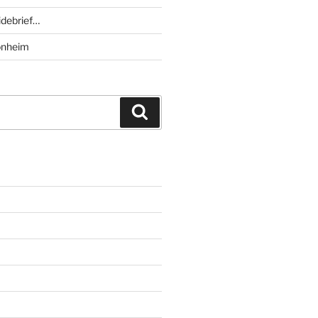
debrief…
onheim
Suchen