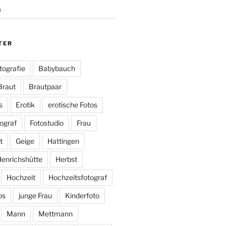
s
TER
tografie
Babybauch
Braut
Brautpaar
s
Erotik
erotische Fotos
ograf
Fotostudio
Frau
t
Geige
Hattingen
enrichshütte
Herbst
Hochzeit
Hochzeitsfotograf
os
junge Frau
Kinderfoto
Mann
Mettmann