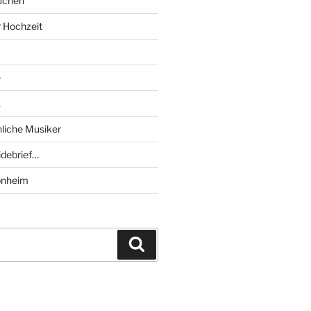
uchen
r Hochzeit
e
k
liche Musiker
debrief…
onheim
Suchen