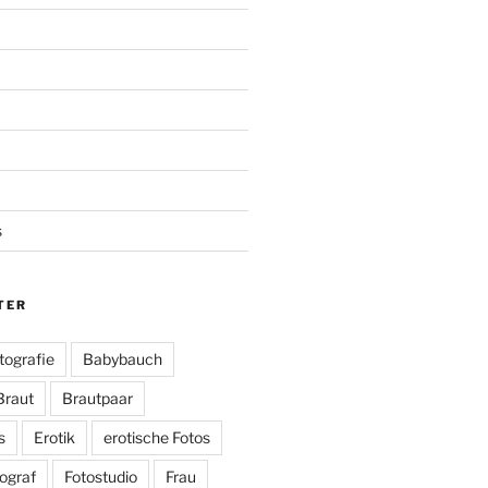
s
TER
tografie
Babybauch
Braut
Brautpaar
s
Erotik
erotische Fotos
ograf
Fotostudio
Frau