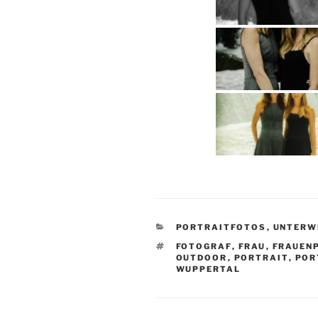
KATEGORIEN
PORTRAITFOTOS
,
UNTERW
SCHLAGWÖRTER
FOTOGRAF
,
FRAU
,
FRAUEN
OUTDOOR
,
PORTRAIT
,
POR
WUPPERTAL