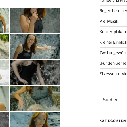
Toffee und Fra
Regen bei eine
Viel Musik
Konzertplakat
Kleiner Einblic
Zwei ungewöhn
„Für den Gemei
Eis essen in M
Suchen
nach:
KATEGORIEN