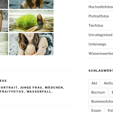
Hochzeitsfotos
Portraitfotos
Tierfotos
Uncategorized
Unterwegs
Wissenswerte
SCHLAGWÖR
EGS
Akt
Aktfo
PORTRAIT
,
JUNGE FRAU
,
MÄDCHEN
,
TRAITFOTOS
,
WASSERFALL
,
Bochum
Businessfoto
Essen
Fot