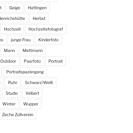
t
Geige
Hattingen
enrichshütte
Herbst
Hochzeit
Hochzeitsfotograf
os
junge Frau
Kinderfoto
Mann
Mettmann
Outdoor
Paarfoto
Portrait
Portraitspaziergang
o
Ruhr
Schwarz/Weiß
Studio
Velbert
Winter
Wupper
Zeche Zollverein