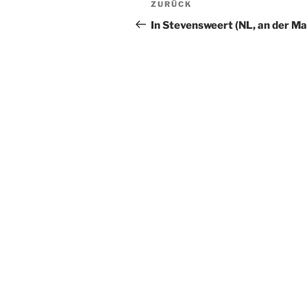
Vorheriger
ZURÜCK
Beitrag
In Stevensweert (NL, an der Ma