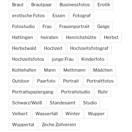
Braut
Brautpaar
Businessfotos
Erotik
erotische Fotos
Essen
Fotograf
Fotostudio
Frau
Frauenportrait
Geige
Hattingen
heiraten
Henrichshütte
Herbst
Herbstwald
Hochzeit
Hochzeitsfotograf
Hochzeitsfotos
junge Frau
Kinderfoto
Kohlehafen
Mann
Mettmann
Mädchen
Outdoor
Paarfoto
Portrait
Portraitfotos
Portraitspaziergang
Portraitstudio
Ruhr
Schwarz/Weiß
Standesamt
Studio
Velbert
Wasserfall
Winter
Wupper
Wuppertal
Zeche Zollverein