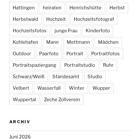
Hattingen
heiraten
Henrichshütte
Herbst
Herbstwald
Hochzeit
Hochzeitsfotograf
Hochzeitsfotos
junge Frau
Kinderfoto
Kohlehafen
Mann
Mettmann
Mädchen
Outdoor
Paarfoto
Portrait
Portraitfotos
Portraitspaziergang
Portraitstudio
Ruhr
Schwarz/Weiß
Standesamt
Studio
Velbert
Wasserfall
Winter
Wupper
Wuppertal
Zeche Zollverein
ARCHIV
Juni 2026