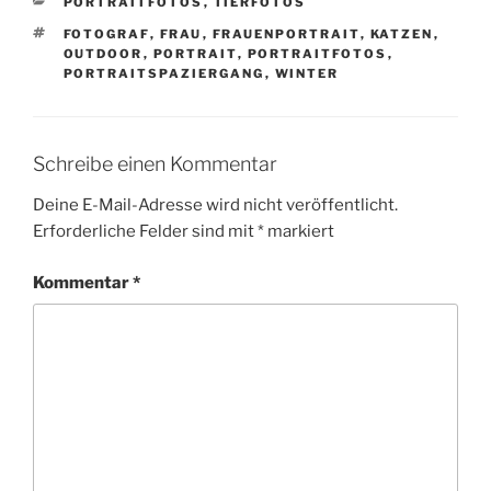
KATEGORIEN
PORTRAITFOTOS
,
TIERFOTOS
SCHLAGWÖRTER
FOTOGRAF
,
FRAU
,
FRAUENPORTRAIT
,
KATZEN
,
OUTDOOR
,
PORTRAIT
,
PORTRAITFOTOS
,
PORTRAITSPAZIERGANG
,
WINTER
Schreibe einen Kommentar
Deine E-Mail-Adresse wird nicht veröffentlicht.
Erforderliche Felder sind mit
*
markiert
Kommentar
*