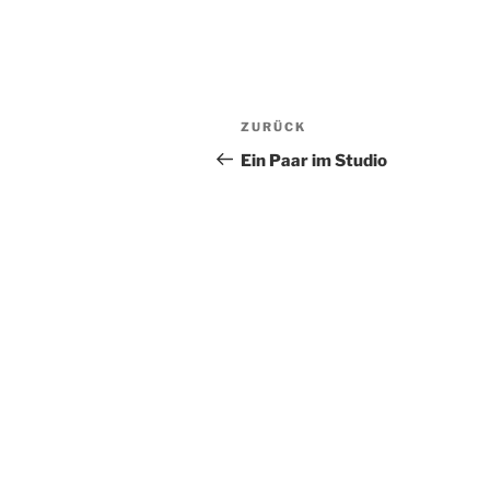
Beitragsnavigation
Vorheriger
ZURÜCK
Beitrag
Ein Paar im Studio