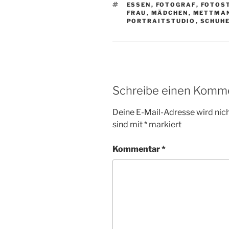
SCHLAGWÖRTER
ESSEN
,
FOTOGRAF
,
FOTOS
FRAU
,
MÄDCHEN
,
METTMA
PORTRAITSTUDIO
,
SCHUH
Schreibe einen Komm
Deine E-Mail-Adresse wird nicht
sind mit
*
markiert
Kommentar
*