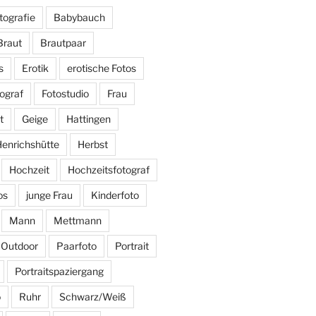
tografie
Babybauch
Braut
Brautpaar
s
Erotik
erotische Fotos
ograf
Fotostudio
Frau
t
Geige
Hattingen
enrichshütte
Herbst
Hochzeit
Hochzeitsfotograf
os
junge Frau
Kinderfoto
Mann
Mettmann
Outdoor
Paarfoto
Portrait
Portraitspaziergang
o
Ruhr
Schwarz/Weiß