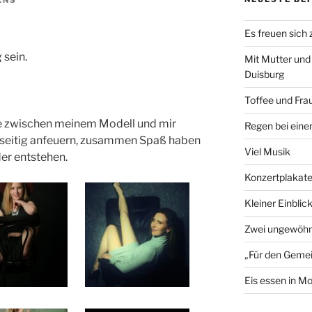
ENS
Es freuen sich
 sein.
Mit Mutter und
Duisburg
Toffee und Fra
mie zwischen meinem Modell und mir
Regen bei eine
enseitig anfeuern, zusammen Spaß haben
Viel Musik
der entstehen.
Konzertplakat
Kleiner Einblic
Zwei ungewöhn
„Für den Gemei
Eis essen in M