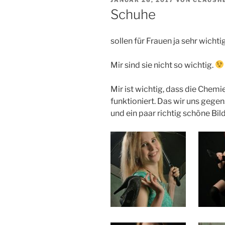
JANUAR 26, 2017
VON
CLAUSH
AM
Schuhe
sollen für Frauen ja sehr wichtig
Mir sind sie nicht so wichtig.
Mir ist wichtig, dass die Che
funktioniert. Das wir uns geg
und ein paar richtig schöne Bil