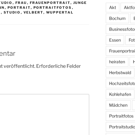
TUDIO
,
FRAU
,
FRAUENPORTRAIT
,
JUNGE
Akt
Aktfo
NN
,
PORTRAIT
,
PORTRAITFOTOS
,
E
,
STUDIO
,
VELBERT
,
WUPPERTAL
Bochum
Businessfoto
Essen
Fot
Frauenportrai
entar
heiraten
H
 veröffentlicht.
Erforderliche Felder
Herbstwald
Hochzeitsfot
Kohlehafen
Mädchen
Portraitfotos
Portraitstudi