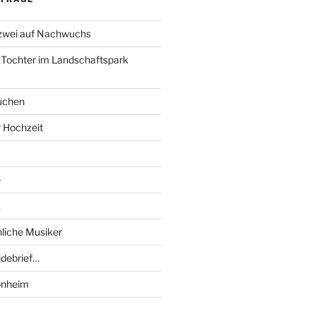
 zwei auf Nachwuchs
 Tochter im Landschaftspark
uchen
r Hochzeit
e
k
liche Musiker
debrief…
onheim