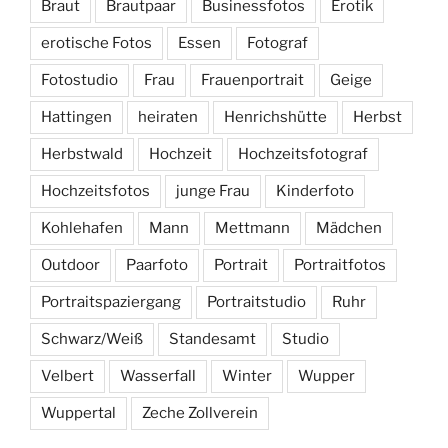
Braut
Brautpaar
Businessfotos
Erotik
erotische Fotos
Essen
Fotograf
Fotostudio
Frau
Frauenportrait
Geige
Hattingen
heiraten
Henrichshütte
Herbst
Herbstwald
Hochzeit
Hochzeitsfotograf
Hochzeitsfotos
junge Frau
Kinderfoto
Kohlehafen
Mann
Mettmann
Mädchen
Outdoor
Paarfoto
Portrait
Portraitfotos
Portraitspaziergang
Portraitstudio
Ruhr
Schwarz/Weiß
Standesamt
Studio
Velbert
Wasserfall
Winter
Wupper
Wuppertal
Zeche Zollverein