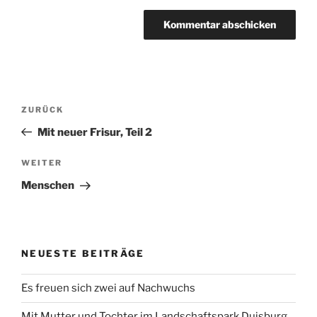
Beitragsnavigation
Vorheriger
ZURÜCK
Beitrag
Mit neuer Frisur, Teil 2
Nächster
WEITER
Beitrag
Menschen
NEUESTE BEITRÄGE
Es freuen sich zwei auf Nachwuchs
Mit Mutter und Tochter im Landschaftspark Duisburg