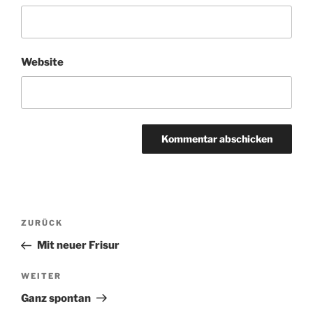
Website
Beitragsnavigation
Vorheriger
ZURÜCK
Beitrag
Mit neuer Frisur
Nächster
WEITER
Beitrag
Ganz spontan