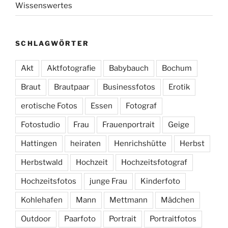
Wissenswertes
SCHLAGWÖRTER
Akt
Aktfotografie
Babybauch
Bochum
Braut
Brautpaar
Businessfotos
Erotik
erotische Fotos
Essen
Fotograf
Fotostudio
Frau
Frauenportrait
Geige
Hattingen
heiraten
Henrichshütte
Herbst
Herbstwald
Hochzeit
Hochzeitsfotograf
Hochzeitsfotos
junge Frau
Kinderfoto
Kohlehafen
Mann
Mettmann
Mädchen
Outdoor
Paarfoto
Portrait
Portraitfotos